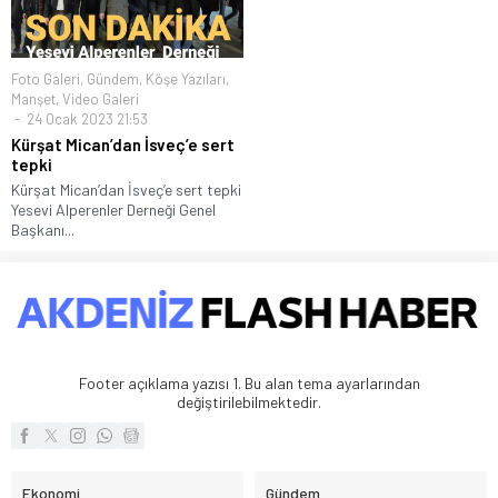
Foto Galeri
,
Gündem
,
Köşe Yazıları
,
Manşet
,
Video Galeri
24 Ocak 2023 21:53
Kürşat Mican’dan İsveç’e sert
tepki
Kürşat Mican’dan İsveç’e sert tepki
Yesevi Alperenler Derneği Genel
Başkanı...
Footer açıklama yazısı 1. Bu alan tema ayarlarından
değiştirilebilmektedir.
Ekonomi
Gündem